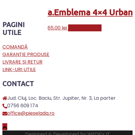
a.Emblema 4×4 Urban
PAGINI
65.00
lei
Adaugă în coș
UTILE
COMANDĂ
GARANȚIE PRODUSE
LIVRARE ȘI RETUR
LINK-URI UTILE
CONTACT
Jud. Cluj, Loc. Baciu, Str. Jupiter, Nr. 3, La parter
0756 609 174
office@pieselada.ro
Designed & Developed by
WEDEV IT