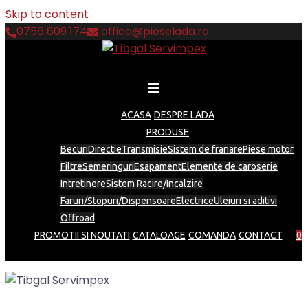
Skip to content
0756 609 174
office@pieselada.ro
ACASA
DESPRE LADA
PRODUSE
Becuri
Directie
Transmisie
Sistem de franare
Piese motor
Filtre
Semeringuri
Esapament
Elemente de caroserie
Intretinere
Sistem Racire/Incalzire
Faruri/Stopuri/Dispensoare
Electrice
Uleiuri si aditivi
Offroad
PROMOTII SI NOUTATI
CATALOAGE
COMANDA
CONTACT
0