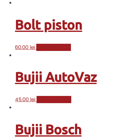
Bolt piston
60.00
lei
Adaugă în coș
Bujii AutoVaz
45.00
lei
Adaugă în coș
Bujii Bosch