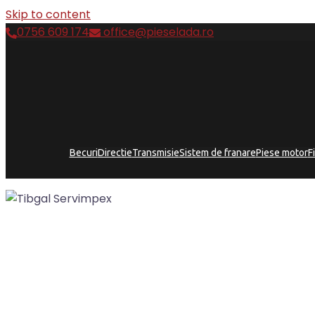
Skip to content
0756 609 174
office@pieselada.ro
Becuri
Directie
Transmisie
Sistem de franare
Piese motor
F