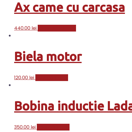
Ax came cu carcasa
440.00
lei
Citește mai mult
Biela motor
120.00
lei
Adaugă în coș
Bobina inductie Lad
350.00
lei
Adaugă în coș