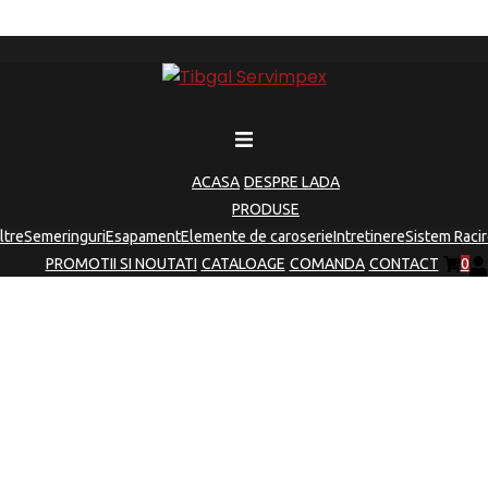
ACASA
DESPRE LADA
PRODUSE
iltre
Semeringuri
Esapament
Elemente de caroserie
Intretinere
Sistem Racir
PROMOTII SI NOUTATI
CATALOAGE
COMANDA
CONTACT
0