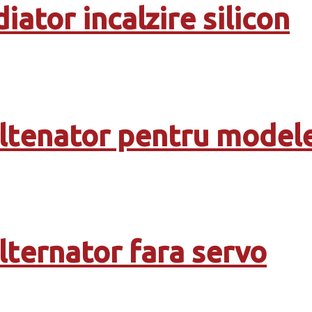
iator incalzire silicon
altenator pentru modele
alternator fara servo