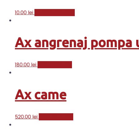
10.00
lei
Citește mai mult
Ax angrenaj pompa u
180.00
lei
Adaugă în coș
Ax came
520.00
lei
Adaugă în coș