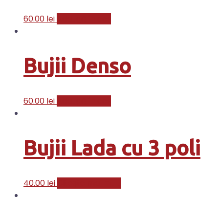
60.00
lei
Adaugă în coș
Bujii Denso
60.00
lei
Adaugă în coș
Bujii Lada cu 3 poli
40.00
lei
Citește mai mult