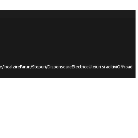
e/Incalzire
Faruri/Stopuri/Dispensoare
Electrice
Uleiuri si aditivi
Offroad