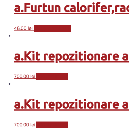
a.Furtun calorifer,rad
48.00
lei
Citește mai mult
a.Kit repozitionare 
700.00
lei
Adaugă în coș
a.Kit repozitionare 
700.00
lei
Adaugă în coș