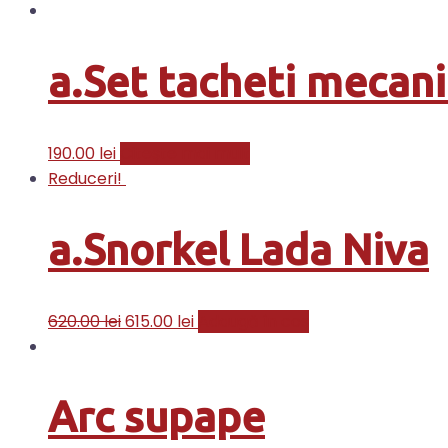
a.Set tacheti mecani
190.00
lei
Citește mai mult
Reduceri!
a.Snorkel Lada Niva
620.00
lei
615.00
lei
Adaugă în coș
Arc supape