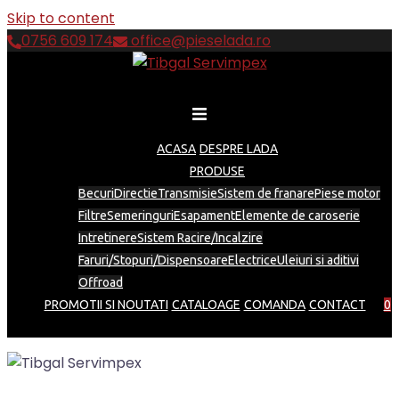
Skip to content
0756 609 174
office@pieselada.ro
ACASA
DESPRE LADA
PRODUSE
Becuri
Directie
Transmisie
Sistem de franare
Piese motor
Filtre
Semeringuri
Esapament
Elemente de caroserie
Intretinere
Sistem Racire/Incalzire
Faruri/Stopuri/Dispensoare
Electrice
Uleiuri si aditivi
Offroad
PROMOTII SI NOUTATI
CATALOAGE
COMANDA
CONTACT
0