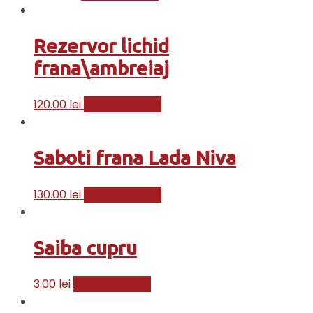
Rezervor lichid
frana\ambreiaj
120.00
lei
Adaugă în coș
Saboti frana Lada Niva
130.00
lei
Adaugă în coș
Saiba cupru
3.00
lei
Adaugă în coș