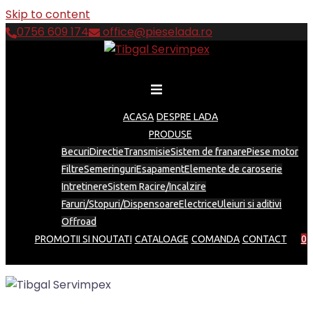
Skip to content
0756 609 174
office@pieselada.ro
ACASA
DESPRE LADA
PRODUSE
Becuri
Directie
Transmisie
Sistem de franare
Piese motor
Filtre
Semeringuri
Esapament
Elemente de caroserie
Intretinere
Sistem Racire/Incalzire
Faruri/Stopuri/Dispensoare
Electrice
Uleiuri si aditivi
Offroad
PROMOTII SI NOUTATI
CATALOAGE
COMANDA
CONTACT
0