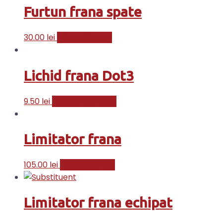
Furtun frana spate
30.00
lei
Adaugă în coș
Lichid frana Dot3
9.50
lei
Citește mai mult
Limitator frana
105.00
lei
Adaugă în coș
Limitator frana echipat