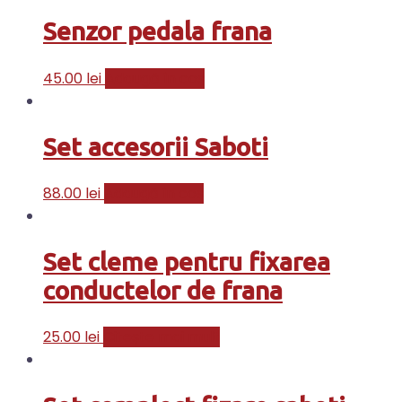
Senzor pedala frana
45.00
lei
Adaugă în coș
Set accesorii Saboti
88.00
lei
Adaugă în coș
Set cleme pentru fixarea
conductelor de frana
25.00
lei
Citește mai mult