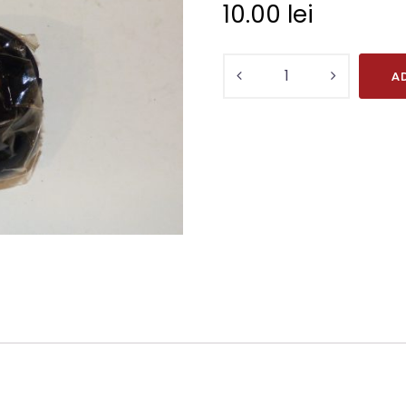
10.00
lei
Cantitate
A
Burduf
limitator
frana