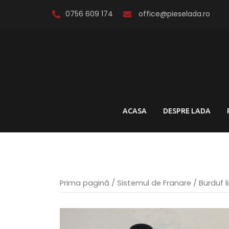
Skip
0756 609 174
office@pieselada.ro
to
content
ACASA
DESPRE LADA
Prima pagină
/
Sistemul de Franare
/ Burduf l