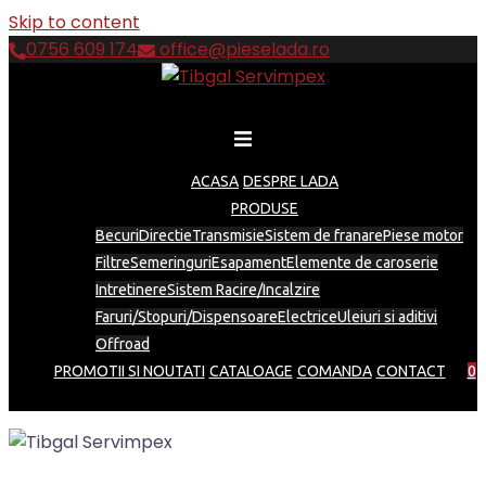
Skip to content
0756 609 174
office@pieselada.ro
ACASA
DESPRE LADA
PRODUSE
Becuri
Directie
Transmisie
Sistem de franare
Piese motor
Filtre
Semeringuri
Esapament
Elemente de caroserie
Intretinere
Sistem Racire/Incalzire
Faruri/Stopuri/Dispensoare
Electrice
Uleiuri si aditivi
Offroad
PROMOTII SI NOUTATI
CATALOAGE
COMANDA
CONTACT
0