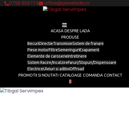
Skip
0756 609 174
office@pieselada.ro
to
content
ACASA
DESPRE LADA
PRODUSE
Becuri
Directie
Transmisie
Sistem de franare
Piese motor
Filtre
Semeringuri
Esapament
Elemente de caroserie
Intretinere
Sistem Racire/Incalzire
Faruri/Stopuri/Dispensoare
Electrice
Uleiuri si aditivi
Offroad
PROMOTII SI NOUTATI
CATALOAGE
COMANDA
CONTACT
0