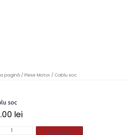
ma pagină
/
Piese Motor
/ Cablu soc
lu soc
0.00
lei
titate
Adaugă în coș