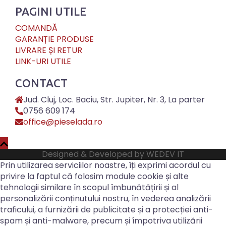
PAGINI UTILE
COMANDĂ
GARANȚIE PRODUSE
LIVRARE ȘI RETUR
LINK-URI UTILE
CONTACT
Jud. Cluj, Loc. Baciu, Str. Jupiter, Nr. 3, La parter
0756 609 174
office@pieselada.ro
Designed & Developed by
WEDEV IT
Prin utilizarea serviciilor noastre, îți exprimi acordul cu
privire la faptul că folosim module cookie și alte
tehnologii similare în scopul îmbunătățirii și al
personalizării conținutului nostru, în vederea analizării
traficului, a furnizării de publicitate și a protecției anti-
spam și anti-malware, precum și împotriva utilizării