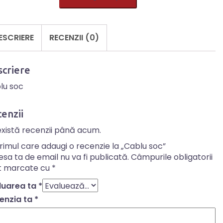
lu
ESCRIERE
RECENZII (0)
criere
lu soc
enzii
există recenzii până acum.
primul care adaugi o recenzie la „Cablu soc”
sa ta de email nu va fi publicată.
Câmpurile obligatorii
t marcate cu
*
luarea ta
*
enzia ta
*