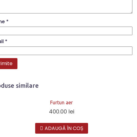
me
*
il
*
duse similare
Furtun aer
400.00
lei
ADAUGĂ ÎN COȘ