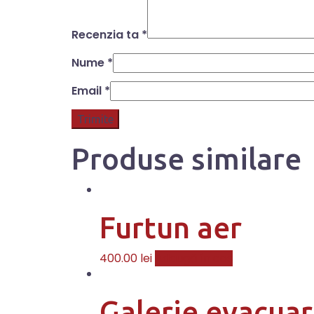
Recenzia ta
*
Nume
*
Email
*
Produse similare
Furtun aer
400.00
lei
Adaugă în coș
Galerie evacua