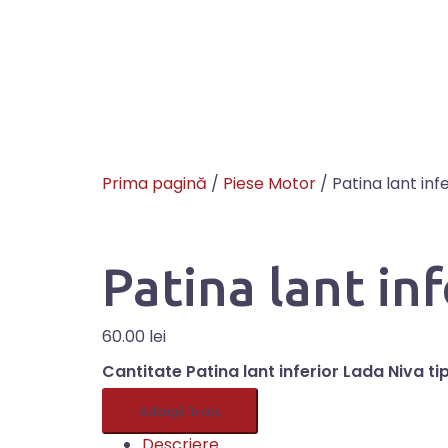
Prima pagină
/
Piese Motor
/ Patina lant inf
Patina lant in
60.00
lei
Cantitate Patina lant inferior Lada Niva ti
Adaugă în coș
Descriere