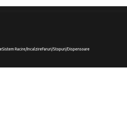
re
Sistem Racire/Incalzire
Faruri/Stopuri/Dispensoare