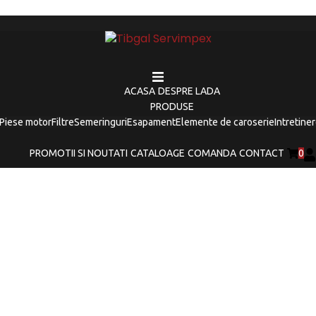
ACASA
DESPRE LADA
PRODUSE
Piese motor
Filtre
Semeringuri
Esapament
Elemente de caroserie
Intretine
PROMOTII SI NOUTATI
CATALOAGE
COMANDA
CONTACT
0