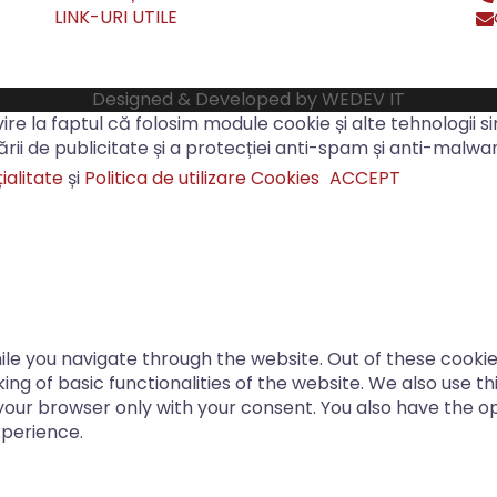
LINK-URI UTILE
Designed & Developed by
WEDEV IT
ivire la faptul că folosim module cookie și alte tehnologii si
nizării de publicitate și a protecției anti-spam și anti-malw
ialitate
și
Politica de utilizare Cookies
ACCEPT
le you navigate through the website. Out of these cookie
ing of basic functionalities of the website. We also use 
 your browser only with your consent. You also have the o
xperience.