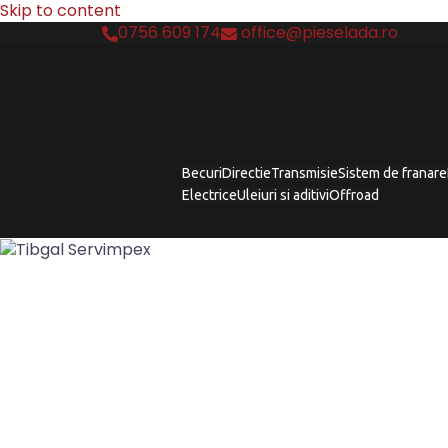
Skip to content
0756 609 174
office@pieselada.ro
Becuri
Directie
Transmisie
Sistem de franare
Electrice
Uleiuri si aditivi
Offroad