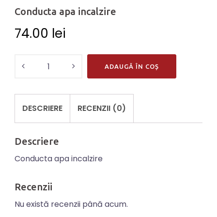
Conducta apa incalzire
74.00
lei
Cantitate
ADAUGĂ ÎN COȘ
Conducta
apa
incalzire
DESCRIERE
RECENZII (0)
Descriere
Conducta apa incalzire
Recenzii
Nu există recenzii până acum.