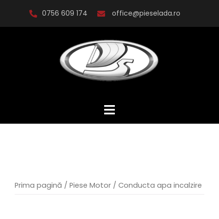
Skip
0756 609 174
office@pieselada.ro
to
content
Prima pagină
/
Piese Motor
/ Conducta apa incalzire