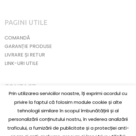
PAGINI UTILE
COMANDĂ
GARANȚIE PRODUSE
LIVRARE ȘI RETUR
LINK-URI UTILE
CONTACT
Prin utilizarea serviciilor noastre, îți exprimi acordul cu
Jud. Cluj, Loc. Baciu, Str. Jupiter, Nr. 3, La parter
privire la faptul că folosim module cookie și alte
tehnologii similare în scopul îmbunătățirii și al
0756 609 174
personalizării conținutului nostru, în vederea analizării
traficului, a furnizării de publicitate și a protecției anti-
office@pieselada.ro