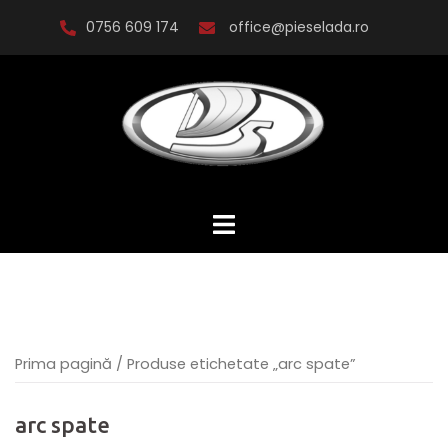
Skip
0756 609 174
office@pieselada.ro
to
content
Prima pagină
/ Produse etichetate „arc spate”
arc spate