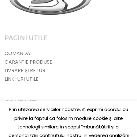
PAGINI UTILE
COMANDĂ
GARANȚIE PRODUSE
LIVRARE ȘI RETUR
LINK-URI UTILE
CONTACT
Prin utilizarea serviciilor noastre, îți exprimi acordul cu
Jud. Cluj, Loc. Baciu, Str. Jupiter, Nr. 3, La parter
privire la faptul că folosim module cookie și alte
tehnologii similare în scopul îmbunătățirii și al
0756 609 174
personalizării conținutului nostru, în vederea analizării