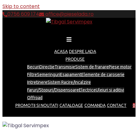
Skip to content
0756 609 174
office@pieselada.ro
ACASA
DESPRE LADA
PRODUSE
Becuri
Directie
Transmisie
Sistem de franare
Piese motor
Filtre
Semeringuri
Esapament
Elemente de caroserie
Intretinere
Sistem Racire/Incalzire
Faruri/Stopuri/Dispensoare
Electrice
Uleiuri si aditivi
Offroad
PROMOTII SI NOUTATI
CATALOAGE
COMANDA
CONTACT
0