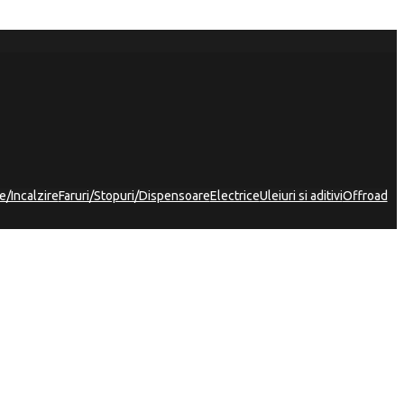
e/Incalzire
Faruri/Stopuri/Dispensoare
Electrice
Uleiuri si aditivi
Offroad