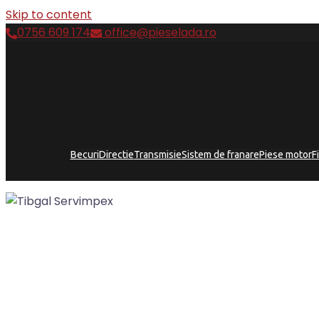
Skip to content
0756 609 174
office@pieselada.ro
Becuri
Directie
Transmisie
Sistem de franare
Piese motor
F