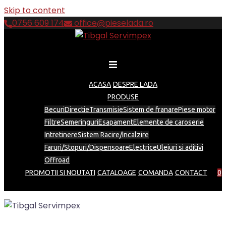
Skip to content
0756 609 174
office@pieselada.ro
ACASA
DESPRE LADA
PRODUSE
Becuri
Directie
Transmisie
Sistem de franare
Piese motor
Filtre
Semeringuri
Esapament
Elemente de caroserie
Intretinere
Sistem Racire/Incalzire
Faruri/Stopuri/Dispensoare
Electrice
Uleiuri si aditivi
Offroad
PROMOTII SI NOUTATI
CATALOAGE
COMANDA
CONTACT
0