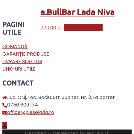
a.BullBar Lada Niva
PAGINI
770.00
lei
Citește mai mult
UTILE
COMANDĂ
GARANȚIE PRODUSE
LIVRARE ȘI RETUR
LINK-URI UTILE
CONTACT
Jud. Cluj, Loc. Baciu, Str. Jupiter, Nr. 3, La parter
0756 609 174
office@pieselada.ro
Designed & Developed by
WEDEV IT