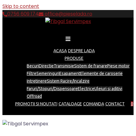
Skip to content
0756 609 174
office@pieselada.ro
ACASA
DESPRE LADA
PRODUSE
Becuri
Directie
Transmisie
Sistem de franare
Piese motor
Filtre
Semeringuri
Esapament
Elemente de caroserie
Intretinere
Sistem Racire/Incalzire
Faruri/Stopuri/Dispensoare
Electrice
Uleiuri si aditivi
Offroad
PROMOTII SI NOUTATI
CATALOAGE
COMANDA
CONTACT
0