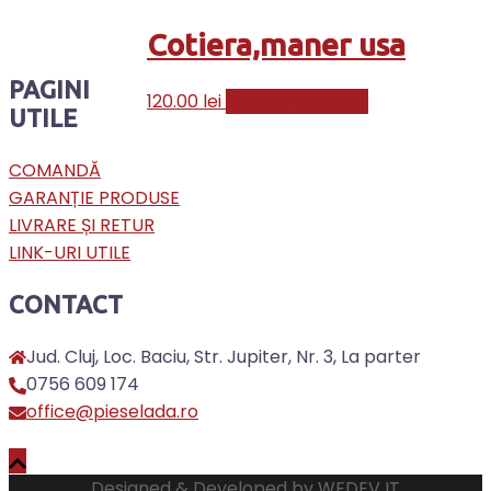
Cotiera,maner usa
PAGINI
120.00
lei
Citește mai mult
UTILE
COMANDĂ
GARANȚIE PRODUSE
LIVRARE ȘI RETUR
LINK-URI UTILE
CONTACT
Jud. Cluj, Loc. Baciu, Str. Jupiter, Nr. 3, La parter
0756 609 174
office@pieselada.ro
Designed & Developed by
WEDEV IT