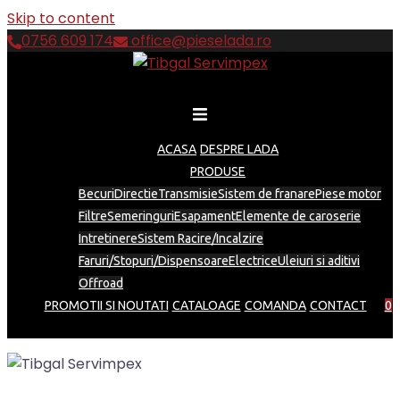
Skip to content
0756 609 174
office@pieselada.ro
ACASA
DESPRE LADA
PRODUSE
Becuri
Directie
Transmisie
Sistem de franare
Piese motor
Filtre
Semeringuri
Esapament
Elemente de caroserie
Intretinere
Sistem Racire/Incalzire
Faruri/Stopuri/Dispensoare
Electrice
Uleiuri si aditivi
Offroad
PROMOTII SI NOUTATI
CATALOAGE
COMANDA
CONTACT
0