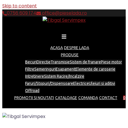
Skip to content
0756 609 174
office@pieselada.ro
ACASA
DESPRE LADA
PRODUSE
Becuri
Directie
Transmisie
Sistem de franare
Piese motor
Filtre
Semeringuri
Esapament
Elemente de caroserie
Intretinere
Sistem Racire/Incalzire
Faruri/Stopuri/Dispensoare
Electrice
Uleiuri si aditivi
Offroad
PROMOTII SI NOUTATI
CATALOAGE
COMANDA
CONTACT
0