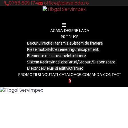
Skip
0756 609 174
office@pieselada.ro
to
content
ACASA
DESPRE LADA
PRODUSE
Becuri
Directie
Transmisie
Sistem de franare
Piese motor
Filtre
Semeringuri
Esapament
Elemente de caroserie
Intretinere
Sistem Racire/Incalzire
Faruri/Stopuri/Dispensoare
Electrice
Uleiuri si aditivi
Offroad
PROMOTII SI NOUTATI
CATALOAGE
COMANDA
CONTACT
0