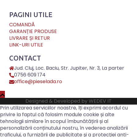
PAGINI UTILE
COMANDĂ
GARANȚIE PRODUSE
LIVRARE ȘI RETUR
LINK-URI UTILE
CONTACT
Jud. Cluj, Loc. Baciu, Str. Jupiter, Nr. 3, La parter
0756 609 174
office@pieselada.ro
Designed & Developed by
WEDEV IT
Prin utilizarea serviciilor noastre, îți exprimi acordul cu
privire la faptul că folosim module cookie și alte
tehnologii similare în scopul îmbunătățirii și al
personalizării conținutului nostru, în vederea analizării
traficului, a furnizării de publicitate și a protecției anti-