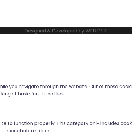
Designed & Developed by
WEDEV IT
ile you navigate through the website. Out of these cooki
ing of basic functionalities
...
te to function properly. This category only includes cooki
 personal information.