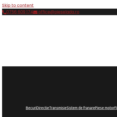
Skip to content
0756 609 174
office@pieselada.ro
Becuri
Directie
Transmisie
Sistem de franare
Piese motor
F