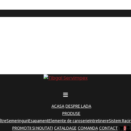
ACASA
DESPRE LADA
PRODUSE
iltre
Semeringuri
Esapament
Elemente de caroserie
Intretinere
Sistem Racir
PROMOTII SI NOUTATI
CATALOAGE
COMANDA
CONTACT
0