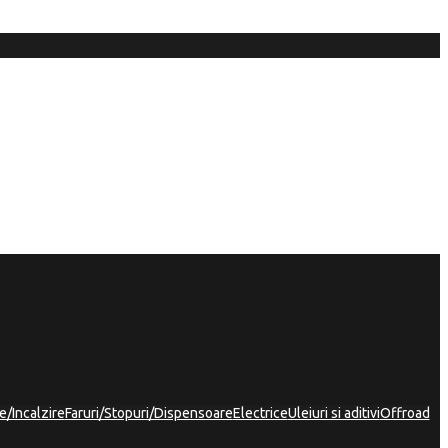
e/Incalzire
Faruri/Stopuri/Dispensoare
Electrice
Uleiuri si aditivi
Offroad