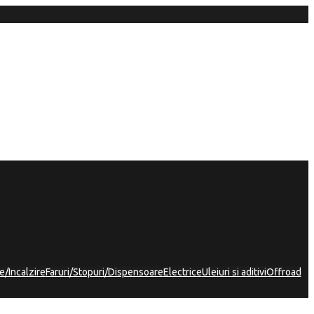
e/Incalzire
Faruri/Stopuri/Dispensoare
Electrice
Uleiuri si aditivi
Offroad