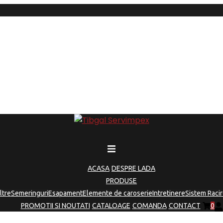
ACASA
DESPRE LADA
PRODUSE
iltre
Semeringuri
Esapament
Elemente de caroserie
Intretinere
Sistem Racir
PROMOTII SI NOUTATI
CATALOAGE
COMANDA
CONTACT
0