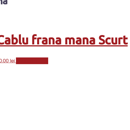
na
Cablu frana mana Scurt
0.00
lei
Adaugă în coș