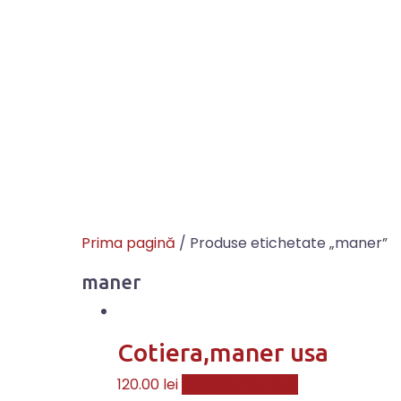
Prima pagină
/ Produse etichetate „maner”
maner
Cotiera,maner usa
120.00
lei
Citește mai mult