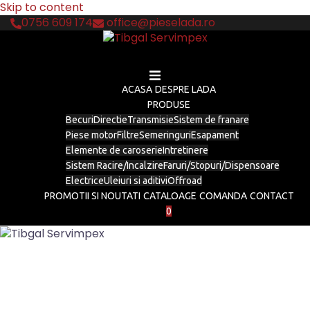
Skip to content
0756 609 174
office@pieselada.ro
ACASA
DESPRE LADA
PRODUSE
Becuri
Directie
Transmisie
Sistem de franare
Piese motor
Filtre
Semeringuri
Esapament
Elemente de caroserie
Intretinere
Sistem Racire/Incalzire
Faruri/Stopuri/Dispensoare
Electrice
Uleiuri si aditivi
Offroad
PROMOTII SI NOUTATI
CATALOAGE
COMANDA
CONTACT
0