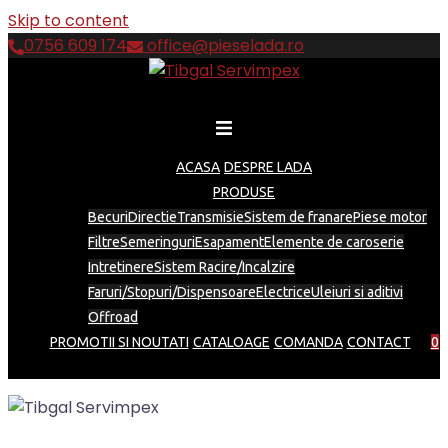
Skip to content
0756 609 174
office@pieselada.ro
ACASA
DESPRE LADA
PRODUSE
Becuri
Directie
Transmisie
Sistem de franare
Piese motor
Filtre
Semeringuri
Esapament
Elemente de caroserie
Intretinere
Sistem Racire/Incalzire
Faruri/Stopuri/Dispensoare
Electrice
Uleiuri si aditivi
Offroad
PROMOTII SI NOUTATI
CATALOAGE
COMANDA
CONTACT
0