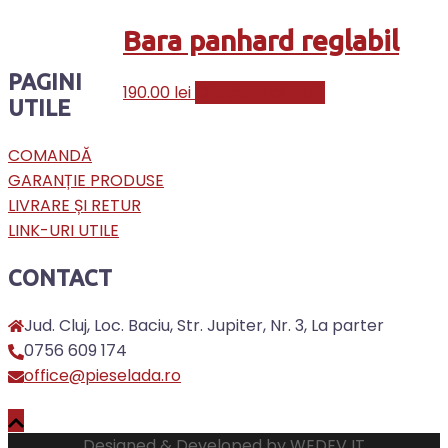
Bara panhard reglabil
PAGINI
190.00
lei
Citește mai mult
UTILE
COMANDĂ
GARANȚIE PRODUSE
LIVRARE ȘI RETUR
LINK-URI UTILE
CONTACT
Jud. Cluj, Loc. Baciu, Str. Jupiter, Nr. 3, La parter
0756 609 174
office@pieselada.ro
Designed & Developed by
WEDEV IT