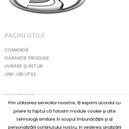
PAGINI UTILE
COMANDĂ
GARANȚIE PRODUSE
LIVRARE ȘI RETUR
LINK-URI UTILE
CONTACT
Prin utilizarea serviciilor noastre, îți exprimi acordul cu
Jud. Cluj, Loc. Baciu, Str. Jupiter, Nr. 3, La parter
privire la faptul că folosim module cookie și alte
tehnologii similare în scopul îmbunătățirii și al
0756 609 174
personalizării conținutului nostru, în vederea analizării