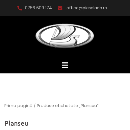
Skip
0756 609 174
office@pieselada.ro
to
content
Prima pagină
/ Produse etichetate „Planseu”
Planseu