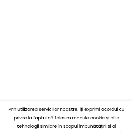
PAGINI UTILE
COMANDĂ
GARANȚIE PRODUSE
LIVRARE ȘI RETUR
LINK-URI UTILE
CONTACT
Prin utilizarea serviciilor noastre, îți exprimi acordul cu
Jud. Cluj, Loc. Baciu, Str. Jupiter, Nr. 3, La parter
privire la faptul că folosim module cookie și alte
tehnologii similare în scopul îmbunătățirii și al
0756 609 174