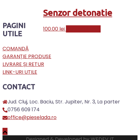
Senzor detonatie
PAGINI
100.00
lei
Adaugă în coș
UTILE
COMANDĂ
GARANȚIE PRODUSE
LIVRARE ȘI RETUR
LINK-URI UTILE
CONTACT
Jud. Cluj, Loc. Baciu, Str. Jupiter, Nr. 3, La parter
0756 609 174
office@pieselada.ro
Designed & Developed by
WEDEV IT