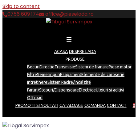
Skip to content
0756 609 174
office@pieselada.ro
ACASA
DESPRE LADA
PRODUSE
Becuri
Directie
Transmisie
Sistem de franare
Piese motor
Filtre
Semeringuri
Esapament
Elemente de caroserie
Intretinere
Sistem Racire/Incalzire
Faruri/Stopuri/Dispensoare
Electrice
Uleiuri si aditivi
Offroad
PROMOTII SI NOUTATI
CATALOAGE
COMANDA
CONTACT
0