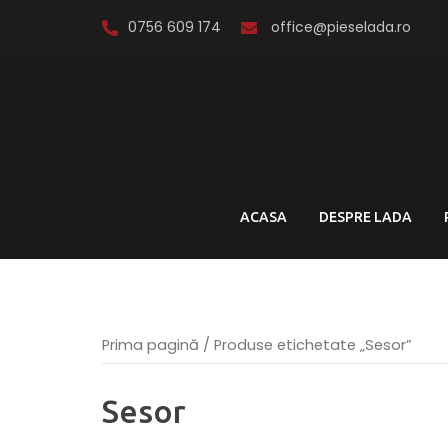
Skip
0756 609 174
office@pieselada.ro
to
content
ACASA
DESPRE LADA
Prima pagină
/ Produse etichetate „Sesor”
Sesor