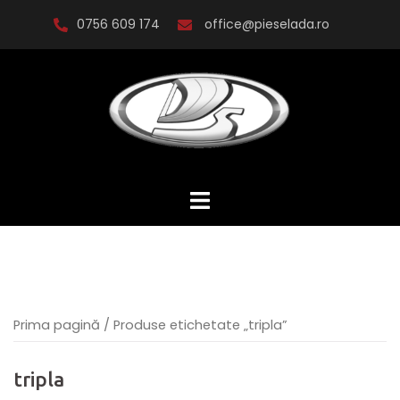
Skip
0756 609 174
office@pieselada.ro
to
content
Prima pagină
/ Produse etichetate „tripla”
tripla