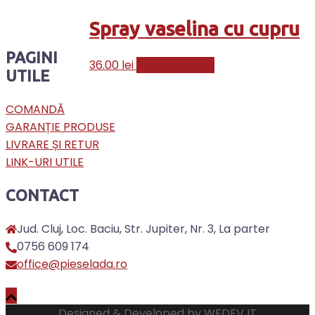
Spray vaselina cu cupru
PAGINI
36.00
lei
Adaugă în coș
UTILE
COMANDĂ
GARANȚIE PRODUSE
LIVRARE ȘI RETUR
LINK-URI UTILE
CONTACT
Jud. Cluj, Loc. Baciu, Str. Jupiter, Nr. 3, La parter
0756 609 174
office@pieselada.ro
Designed & Developed by
WEDEV IT