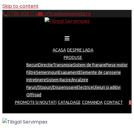
Skip to content
0756 609 174
office@pieselada.ro
ACASA
DESPRE LADA
PRODUSE
Becuri
Directie
Transmisie
Sistem de franare
Piese motor
Filtre
Semeringuri
Esapament
Elemente de caroserie
Intretinere
Sistem Racire/Incalzire
Faruri/Stopuri/Dispensoare
Electrice
Uleiuri si aditivi
Offroad
PROMOTII SI NOUTATI
CATALOAGE
COMANDA
CONTACT
0