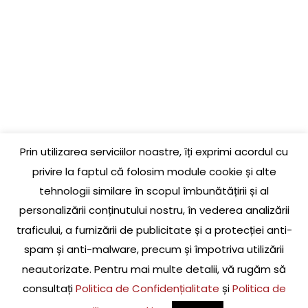
COMANDĂ
GARANȚIE PRODUSE
LIVRARE ȘI RETUR
LINK-URI UTILE
CONTACT
Prin utilizarea serviciilor noastre, îți exprimi acordul cu
Jud. Cluj, Loc. Baciu, Str. Jupiter, Nr. 3, La parter
privire la faptul că folosim module cookie și alte
tehnologii similare în scopul îmbunătățirii și al
0756 609 174
personalizării conținutului nostru, în vederea analizării
traficului, a furnizării de publicitate și a protecției anti-
office@pieselada.ro
spam și anti-malware, precum și împotriva utilizării
neautorizate. Pentru mai multe detalii, vă rugăm să
consultați
Politica de Confidențialitate
și
Politica de