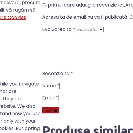
ti-malware, precum
Fii primul care adaugi o recenzie la „Arc
alii, vă rugăm să
Adresa ta de email nu va fi publicată.
C
izare Cookies
Evaluarea ta
*
Recenzia ta
*
hile you navigate
Nume
*
that are
Email
*
s they are
website. We also
stand how you use
r only with your
Produse simila
ookies. But opting