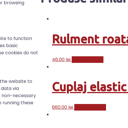
ur browsing
Rulment roat
ite to function
res basic
ese cookies do not
46.00
lei
Adaugă în coș
 the website to
Cuplaj elasti
 data via
s non-necessary
o running these
660.00
lei
Adaugă în coș