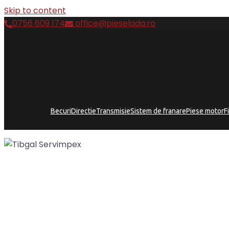
Skip to content
0756 609 174
office@pieselada.ro
Becuri
Directie
Transmisie
Sistem de franare
Piese motor
F