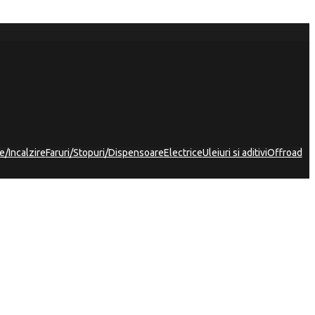
e/Incalzire
Faruri/Stopuri/Dispensoare
Electrice
Uleiuri si aditivi
Offroad