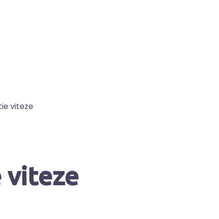
ie viteze
 viteze