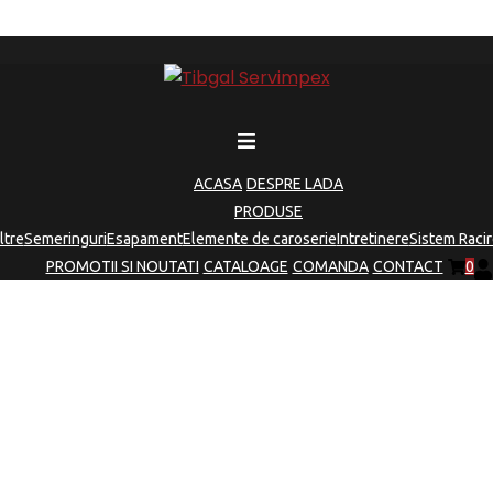
ACASA
DESPRE LADA
PRODUSE
iltre
Semeringuri
Esapament
Elemente de caroserie
Intretinere
Sistem Racir
PROMOTII SI NOUTATI
CATALOAGE
COMANDA
CONTACT
0