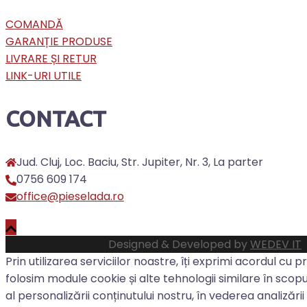
COMANDĂ
GARANȚIE PRODUSE
LIVRARE ȘI RETUR
LINK-URI UTILE
CONTACT
Jud. Cluj, Loc. Baciu, Str. Jupiter, Nr. 3, La parter
0756 609 174
office@pieselada.ro
Designed & Developed by
WEDEV IT
Prin utilizarea serviciilor noastre, îți exprimi acordul cu pr
folosim module cookie și alte tehnologii similare în scopul
al personalizării conținutului nostru, în vederea analizării t