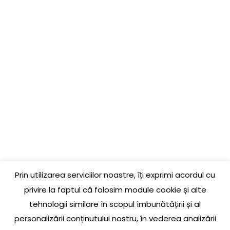
PAGINI UTILE
COMANDĂ
GARANȚIE PRODUSE
LIVRARE ȘI RETUR
LINK-URI UTILE
CONTACT
Prin utilizarea serviciilor noastre, îți exprimi acordul cu
Jud. Cluj, Loc. Baciu, Str. Jupiter, Nr. 3, La parter
privire la faptul că folosim module cookie și alte
tehnologii similare în scopul îmbunătățirii și al
0756 609 174
personalizării conținutului nostru, în vederea analizării