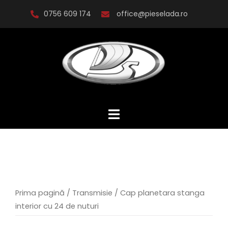
Skip
0756 609 174
office@pieselada.ro
to
content
Prima pagină
/
Transmisie
/ Cap planetara stanga
interior cu 24 de nuturi