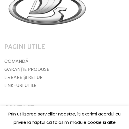
PAGINI UTILE
COMANDĂ
GARANȚIE PRODUSE
LIVRARE ȘI RETUR
LINK-URI UTILE
CONTACT
Prin utilizarea serviciilor noastre, îți exprimi acordul cu
Jud. Cluj, Loc. Baciu, Str. Jupiter, Nr. 3, La parter
privire la faptul că folosim module cookie și alte