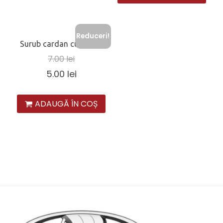
Reduceri!
Surub cardan cu piulita
7.00
lei
5.00
lei
ADAUGĂ ÎN COȘ