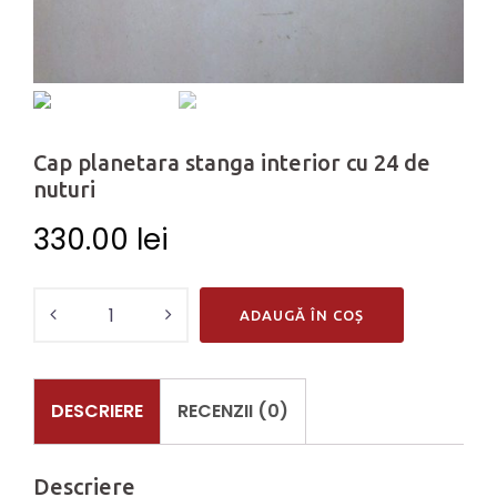
Cap planetara stanga interior cu 24 de
nuturi
330.00
lei
Cantitate
ADAUGĂ ÎN COȘ
Cap
planetara
stanga
DESCRIERE
RECENZII (0)
interior
cu
Descriere
24