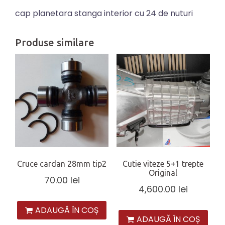
de
cap planetara stanga interior cu 24 de nuturi
nuturi
Produse similare
Cruce cardan 28mm tip2
Cutie viteze 5+1 trepte
Original
70.00
lei
4,600.00
lei
ADAUGĂ ÎN COȘ
ADAUGĂ ÎN COȘ