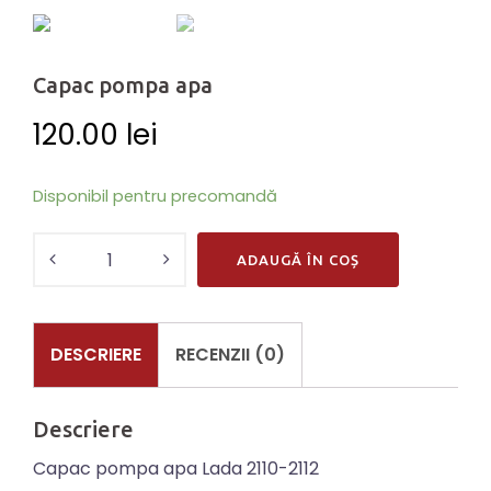
Capac pompa apa
120.00
lei
Disponibil pentru precomandă
Cantitate
ADAUGĂ ÎN COȘ
Capac
pompa
apa
DESCRIERE
RECENZII (0)
Descriere
Capac pompa apa Lada 2110-2112