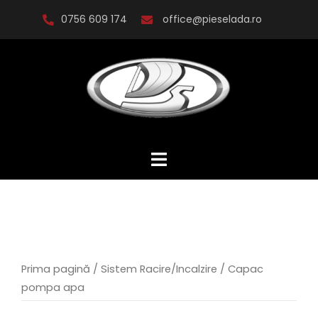
Skip
0756 609 174
office@pieselada.ro
to
content
Prima pagină
/
Sistem Racire/Incalzire
/ Capac
pompa apa