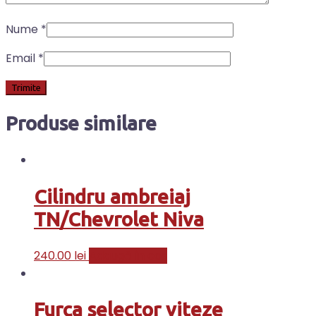
Nume
*
Email
*
Produse similare
Cilindru ambreiaj
TN/Chevrolet Niva
240.00
lei
Adaugă în coș
Furca selector viteze