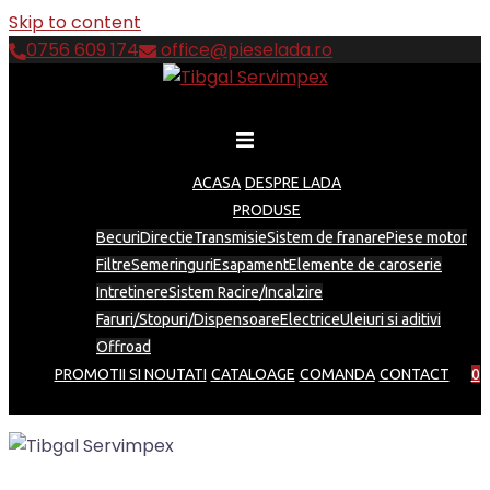
Skip to content
0756 609 174
office@pieselada.ro
ACASA
DESPRE LADA
PRODUSE
Becuri
Directie
Transmisie
Sistem de franare
Piese motor
Filtre
Semeringuri
Esapament
Elemente de caroserie
Intretinere
Sistem Racire/Incalzire
Faruri/Stopuri/Dispensoare
Electrice
Uleiuri si aditivi
Offroad
PROMOTII SI NOUTATI
CATALOAGE
COMANDA
CONTACT
0