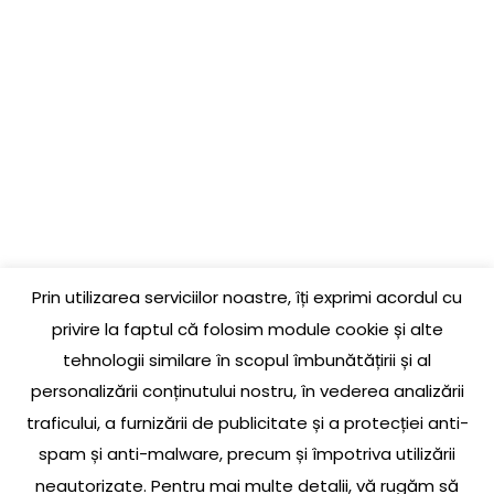
PAGINI UTILE
COMANDĂ
GARANȚIE PRODUSE
LIVRARE ȘI RETUR
LINK-URI UTILE
CONTACT
Prin utilizarea serviciilor noastre, îți exprimi acordul cu
Jud. Cluj, Loc. Baciu, Str. Jupiter, Nr. 3, La parter
privire la faptul că folosim module cookie și alte
tehnologii similare în scopul îmbunătățirii și al
0756 609 174
personalizării conținutului nostru, în vederea analizării
traficului, a furnizării de publicitate și a protecției anti-
office@pieselada.ro
spam și anti-malware, precum și împotriva utilizării
neautorizate. Pentru mai multe detalii, vă rugăm să