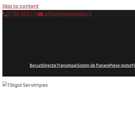
Skip to content
0756 609 174
office@pieselada.ro
Becuri
Directie
Transmisie
Sistem de franare
Piese motor
F