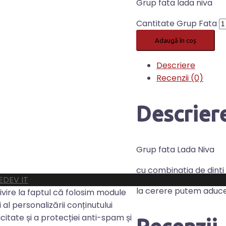
Grup fata lada niva
Cantitate Grup Fata
Adaugă în coș
Descriere
Recenzii (0)
Descrier
Grup fata Lada Niva
cu combinatia de dinti 
DEV IT
la cerere putem aduce s
privire la faptul că folosim module
 al personalizării conținutului
licitate și a protecției anti-spam și