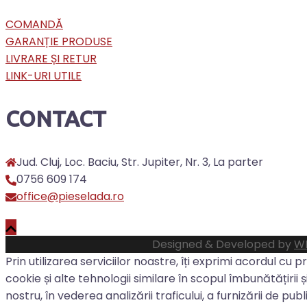
COMANDĂ
GARANȚIE PRODUSE
LIVRARE ȘI RETUR
LINK-URI UTILE
CONTACT
Jud. Cluj, Loc. Baciu, Str. Jupiter, Nr. 3, La parter
0756 609 174
office@pieselada.ro
Designed & Developed by
WE
Prin utilizarea serviciilor noastre, îți exprimi acordul cu 
cookie și alte tehnologii similare în scopul îmbunătățirii și
nostru, în vederea analizării traficului, a furnizării de pub