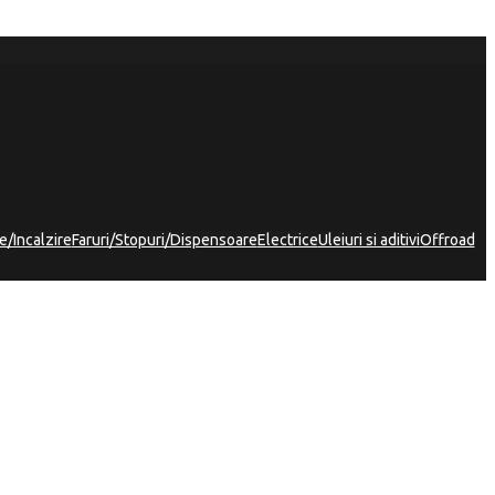
e/Incalzire
Faruri/Stopuri/Dispensoare
Electrice
Uleiuri si aditivi
Offroad