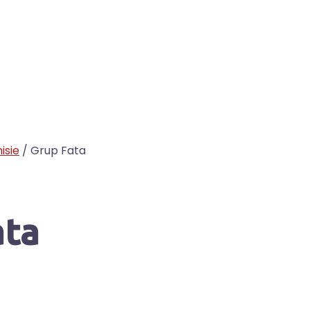
isie
/ Grup Fata
ata