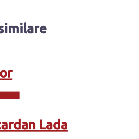
similare
or
ă în coș
cardan Lada