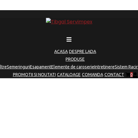
ACASA
DESPRE LADA
PRODUSE
iltre
Semeringuri
Esapament
Elemente de caroserie
Intretinere
Sistem Racir
PROMOTII SI NOUTATI
CATALOAGE
COMANDA
CONTACT
0