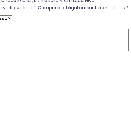
 o recenzie la „Kit inaltare 4 cm Lada Niva”
 va fi publicată.
Câmpurile obligatorii sunt marcate cu
*
l