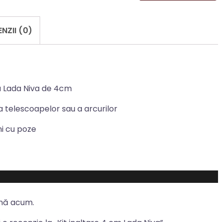
NZII (0)
ru Lada Niva de 4cm
a telescoapelor sau a arcurilor
ni cu poze
ână acum.