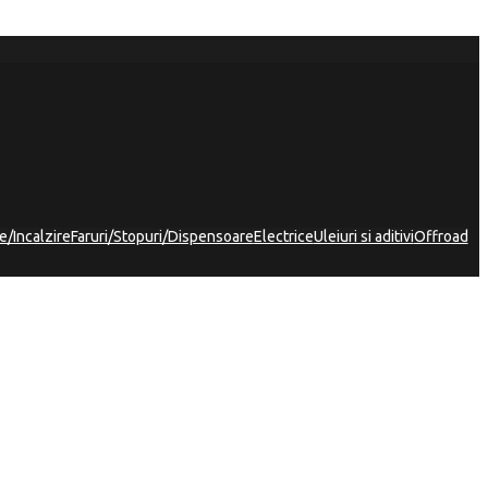
e/Incalzire
Faruri/Stopuri/Dispensoare
Electrice
Uleiuri si aditivi
Offroad