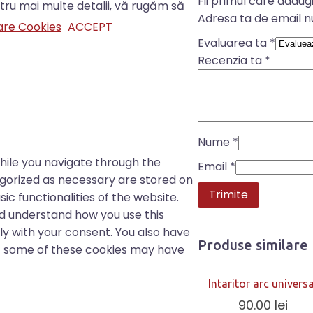
Fii primul care adaugi
ntru mai multe detalii, vă rugăm să
Adresa ta de email nu
izare Cookies
ACCEPT
Evaluarea ta
*
Recenzia ta
*
Nume
*
hile you navigate through the
Email
*
egorized as necessary are stored on
ic functionalities of the website.
nd understand how you use this
ly with your consent. You also have
Produse similare
of some of these cookies may have
Intaritor arc universa
90.00
lei