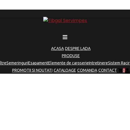
ACASA
DESPRE LADA
PRODUSE
iltre
Semeringuri
Esapament
Elemente de caroserie
Intretinere
Sistem Racir
PROMOTII SI NOUTATI
CATALOAGE
COMANDA
CONTACT
0