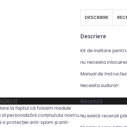
DESCRIERE
RECE
Descriere
Kit de inaltare pent
nu necesita inlocuire
Manual de Instructiu
Necesita sudura!!
EDEV IT
Recenzii
privire la faptul că folosim module
 al personalizării conținutului nostru,
Nu există recenzii p
 și a protecției anti-spam și anti-