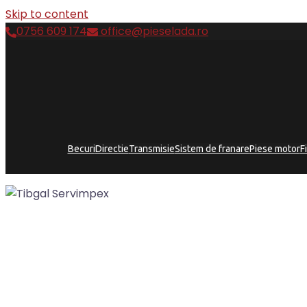
Skip to content
0756 609 174
office@pieselada.ro
Becuri
Directie
Transmisie
Sistem de franare
Piese motor
F