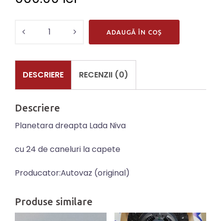
Cantitate
ADAUGĂ ÎN COȘ
Planetara
dreapta
Niva
DESCRIERE
RECENZII (0)
cu
24
Descriere
de
caneluri
Planetara dreapta Lada Niva
cu 24 de caneluri la capete
Producator:Autovaz (original)
Produse similare