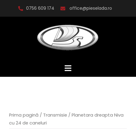
Skip
0756 609 174
office@pieselada.ro
to
content
Prima pagină
/
Transmisie
/ Planetara dreapta Niva
cu 24 de caneluri