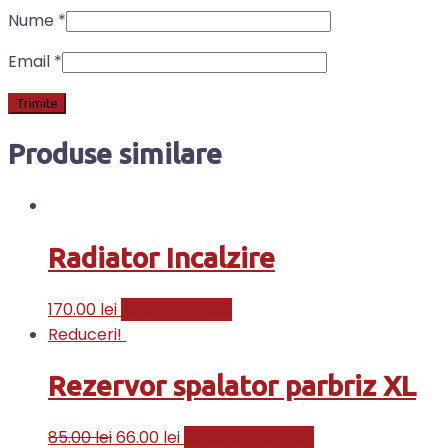
Nume
*
Email
*
Produse similare
Radiator Incalzire
170.00
lei
Adaugă în coș
Reduceri!
Rezervor spalator parbriz XL
85.00
lei
66.00
lei
Citește mai mult