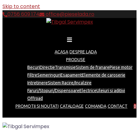
Skip to content
0756 609 174
office@pieselada.ro
ACASA
DESPRE LADA
PRODUSE
Becuri
Directie
Transmisie
Sistem de franare
Piese motor
Filtre
Semeringuri
Esapament
Elemente de caroserie
Intretinere
Sistem Racire/Incalzire
Faruri/Stopuri/Dispensoare
Electrice
Uleiuri si aditivi
Offroad
PROMOTII SI NOUTATI
CATALOAGE
COMANDA
CONTACT
0