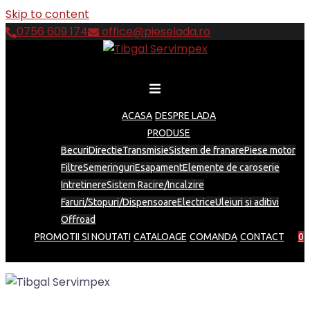
Skip to content
0756 609 174
office@pieselada.ro
ACASA
DESPRE LADA
PRODUSE
Becuri
Directie
Transmisie
Sistem de franare
Piese motor
Filtre
Semeringuri
Esapament
Elemente de caroserie
Intretinere
Sistem Racire/Incalzire
Faruri/Stopuri/Dispensoare
Electrice
Uleiuri si aditivi
Offroad
PROMOTII SI NOUTATI
CATALOAGE
COMANDA
CONTACT
0