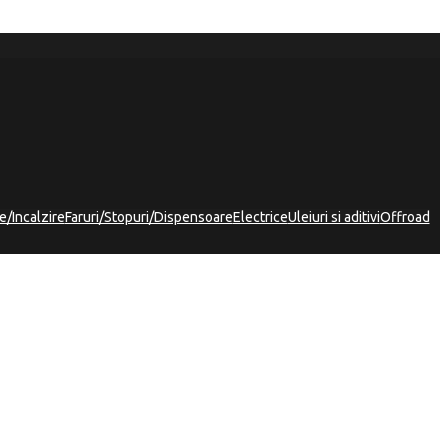
e/Incalzire
Faruri/Stopuri/Dispensoare
Electrice
Uleiuri si aditivi
Offroad