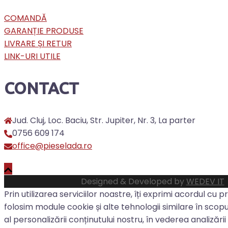
COMANDĂ
GARANȚIE PRODUSE
LIVRARE ȘI RETUR
LINK-URI UTILE
CONTACT
Jud. Cluj, Loc. Baciu, Str. Jupiter, Nr. 3, La parter
0756 609 174
office@pieselada.ro
Designed & Developed by
WEDEV IT
Prin utilizarea serviciilor noastre, îți exprimi acordul cu pr
folosim module cookie și alte tehnologii similare în scopul
al personalizării conținutului nostru, în vederea analizării t