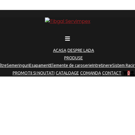
ACASA
DESPRE LADA
PRODUSE
iltre
Semeringuri
Esapament
Elemente de caroserie
Intretinere
Sistem Racir
PROMOTII SI NOUTATI
CATALOAGE
COMANDA
CONTACT
0