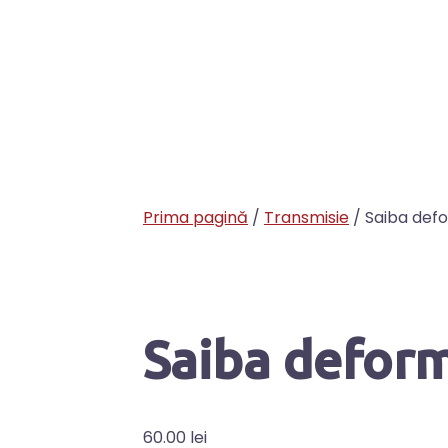
Prima pagină
/
Transmisie
/ Saiba def
Saiba defor
60.00
lei