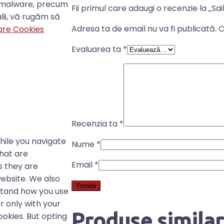
ti-malware, precum
Fii primul care adaugi o recenzie la „S
alii, vă rugăm să
Adresa ta de email nu va fi publicată.
C
izare Cookies
Evaluarea ta
*
Recenzia ta
*
hile you navigate
Nume
*
that are
Email
*
s they are
website. We also
stand how you use
r only with your
Produse simila
ookies. But opting