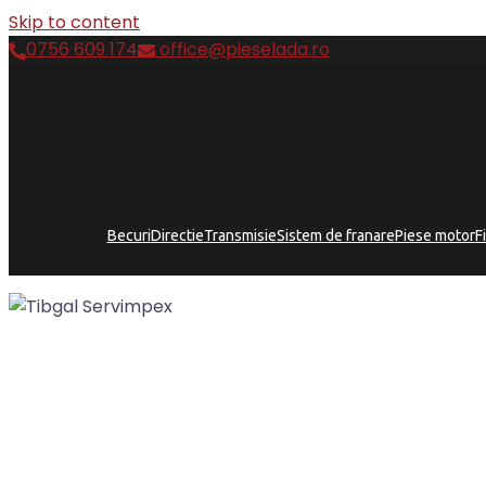
Skip to content
0756 609 174
office@pieselada.ro
Becuri
Directie
Transmisie
Sistem de franare
Piese motor
F