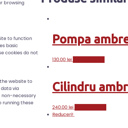
ur browsing
Pompa ambre
ite to function
res basic
ese cookies do not
130.00
lei
Adaugă în coș
 the website to
Cilindru ambr
 data via
s non-necessary
o running these
240.00
lei
Adaugă în coș
Reduceri!