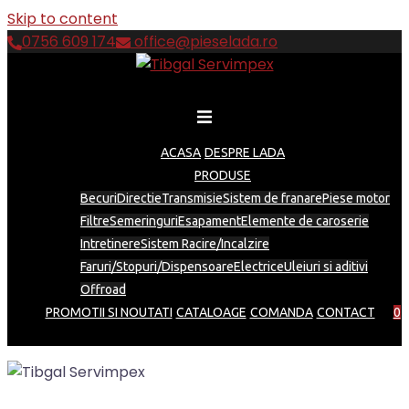
Skip to content
0756 609 174
office@pieselada.ro
ACASA
DESPRE LADA
PRODUSE
Becuri
Directie
Transmisie
Sistem de franare
Piese motor
Filtre
Semeringuri
Esapament
Elemente de caroserie
Intretinere
Sistem Racire/Incalzire
Faruri/Stopuri/Dispensoare
Electrice
Uleiuri si aditivi
Offroad
PROMOTII SI NOUTATI
CATALOAGE
COMANDA
CONTACT
0