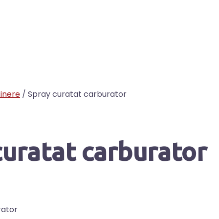
tinere
/ Spray curatat carburator
curatat carburator
rator