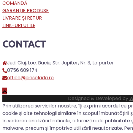
COMANDĂ
GARANȚIE PRODUSE
LIVRARE ȘI RETUR
LINK-URI UTILE
CONTACT
Jud. Cluj, Loc. Baciu, Str. Jupiter, Nr. 3, La parter
0756 609 174
office@pieselada.ro
Designed & Developed by
W
Prin utilizarea serviciilor noastre, îți exprimi acordul cu 
cookie și alte tehnologii similare în scopul îmbunătățirii și
în vederea analizării traficului, a furnizării de publicitate
malware, precum și împotriva utilizării neautorizate. Pe