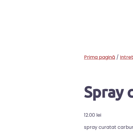
Prima pagină
/
Intre
Spray 
12.00
lei
spray curatat carbu