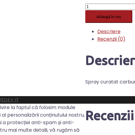
Cantitate
Spray
Adaugă în coș
curatat
carburator
Descriere
Recenzii (0)
Descrie
Spray curatat carbu
EDEV IT
privire la faptul că folosim module
Recenzii
 al personalizării conținutului nostru,
 și a protecției anti-spam și anti-
ntru mai multe detalii, vă rugăm să