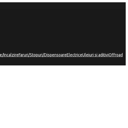
e/Incalzire
Faruri/Stopuri/Dispensoare
Electrice
Uleiuri si aditivi
Offroad