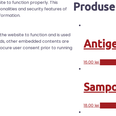
te to function properly. This
Produse 
onalities and security features of
formation.
the website to function and is used
Antige
, ads, other embedded contents are
ocure user consent prior to running
16.00
lei
Adaugă 
Sampo
18.00
lei
Citește