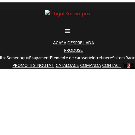
ACASA
DESPRE LADA
PRODUSE
iltre
Semeringuri
Esapament
Elemente de caroserie
Intretinere
Sistem Racir
PROMOTII SI NOUTATI
CATALOAGE
COMANDA
CONTACT
0