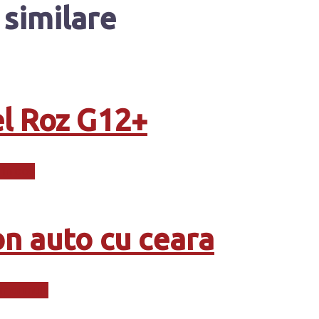
similare
l Roz G12+
în coș
n auto cu ceara
 mai mult