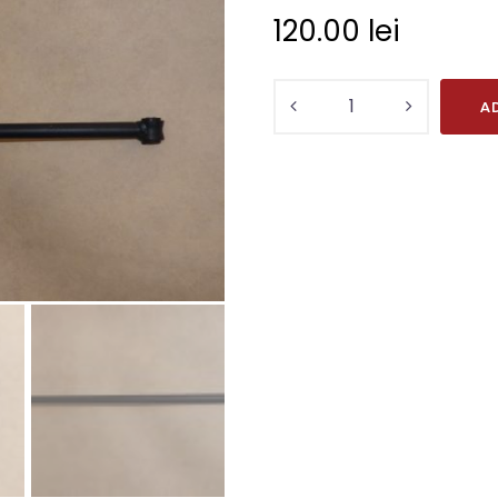
120.00
lei
Cantitate
A
Tendon
spate
transversal