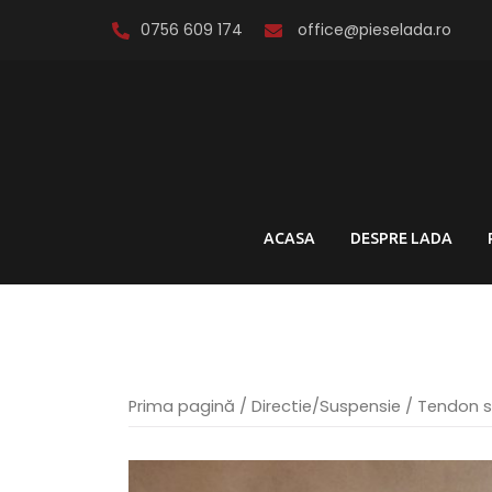
Skip
0756 609 174
office@pieselada.ro
to
content
ACASA
DESPRE LADA
Prima pagină
/
Directie/Suspensie
/ Tendon s