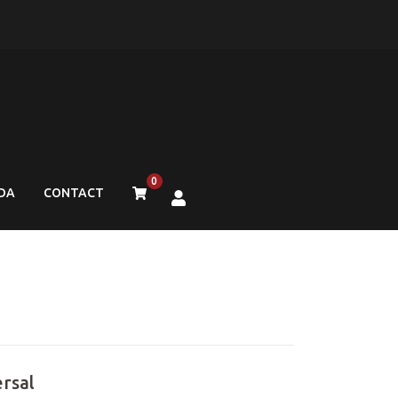
0
DA
CONTACT
rsal