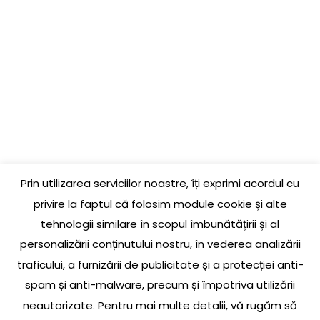
PAGINI UTILE
COMANDĂ
GARANȚIE PRODUSE
LIVRARE ȘI RETUR
LINK-URI UTILE
CONTACT
Prin utilizarea serviciilor noastre, îți exprimi acordul cu
Jud. Cluj, Loc. Baciu, Str. Jupiter, Nr. 3, La parter
privire la faptul că folosim module cookie și alte
tehnologii similare în scopul îmbunătățirii și al
0756 609 174
personalizării conținutului nostru, în vederea analizării
traficului, a furnizării de publicitate și a protecției anti-
office@pieselada.ro
spam și anti-malware, precum și împotriva utilizării
neautorizate. Pentru mai multe detalii, vă rugăm să