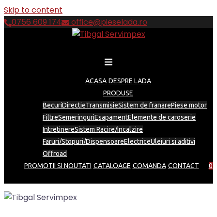
Skip to content
0756 609 174
office@pieselada.ro
ACASA
DESPRE LADA
PRODUSE
Becuri
Directie
Transmisie
Sistem de franare
Piese motor
Filtre
Semeringuri
Esapament
Elemente de caroserie
Intretinere
Sistem Racire/Incalzire
Faruri/Stopuri/Dispensoare
Electrice
Uleiuri si aditivi
Offroad
PROMOTII SI NOUTATI
CATALOAGE
COMANDA
CONTACT
0