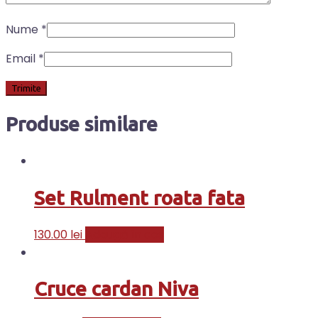
Nume
*
Email
*
Produse similare
Set Rulment roata fata
130.00
lei
Adaugă în coș
Cruce cardan Niva